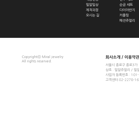
밀알일상
순금 세트
제작과정
다이아반지
오시는 길
커플링
패션쥬얼리
Copyrightⓒ Miral Jewelry
회사소개
/
이용약
All rights reserved.
서울시 종로구 종로3가 
상호 : 밀알쥬얼리 / 밀
사업자 등록번호 : 101
고객센터:02-2278-167