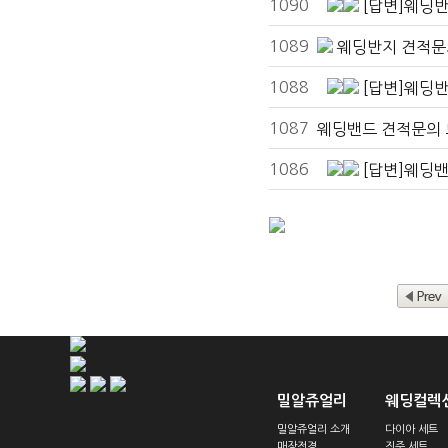
1090
[답변]웨딩
1089
웨딩반지 견적문
1088
[답변]웨딩
1087
웨딩밴드 견적문의 
1086
[답변]웨딩
밀알쥬얼리
웨딩컬렉
밀알쥬얼리 소개
다이아 세트
매장전경
진주 세트