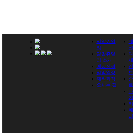
밀알쥬얼
리
밀알쥬얼
리 소개
매장전경
진
밀알일상
제작과정
순
오시는 길