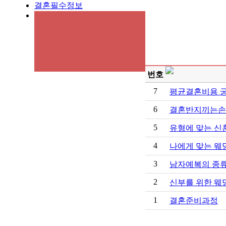
결혼필수정보
번호
7
평균결혼비용 궁
6
결혼반지끼는손
5
유형에 맞는 신
4
나에게 맞는 웨
3
남자예복의 종류
2
신부를 위한 웨
1
결혼준비과정