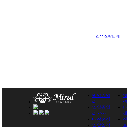
김** 신랑님 예..
밀알쥬얼
리
밀알쥬얼
리 소개
매장전경
진
밀알일상