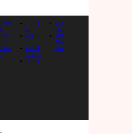
고객문
커뮤니
고객
의
티
센터
견적문
밀알소
결혼
의
식
필수
방문예
자주하
정보
약
는 질문
금시세