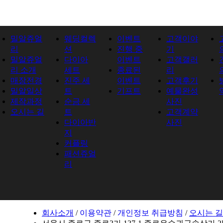
밀알쥬얼
웨딩컬렉
이벤트
고객이야
리
션
진행 중
기
밀알쥬얼
다이아
이벤트
고객갤러
리 소개
세트
종료된
리
매장전경
진주 세
이벤트
고객후기
밀알일상
트
기프트
예물완성
제작과정
순금 세
사진
오시는 길
트
고객계약
다이아반
사진
지
커플링
패션쥬얼
리
회사소개
/
이용약관
/
개인정보 취급방침
/
오시는 길