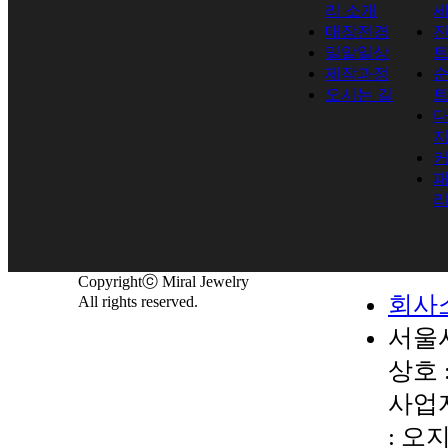
리 소개
매장전경
진
밀알일상
제작과정
순
오시는 길
Copyrightⓒ Miral Jewelry
회사
All rights reserved.
서울시
상호 
사업자
: 오